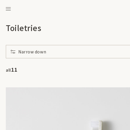
Toiletries
Narrow down
11
all