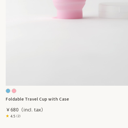
Foldable Travel Cup with Case
￥680
4.5
（2）