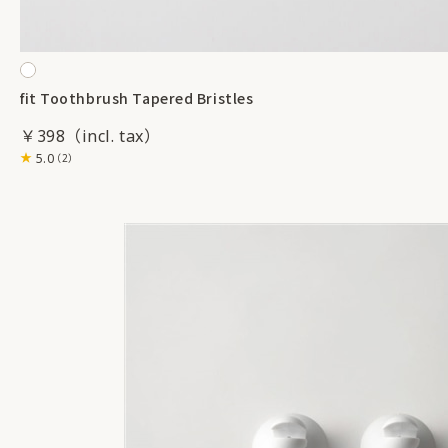
fit Toothbrush Tapered Bristles
￥398
5.0
（2）