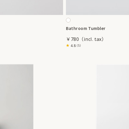
Bathroom Tumbler
￥780
4.8
（5）