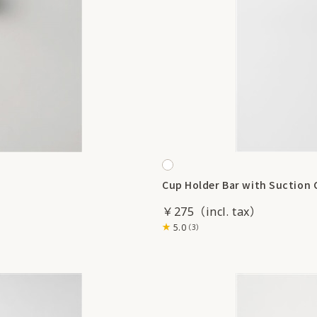
Cup Holder Bar with Suction 
￥275
5.0
（3）