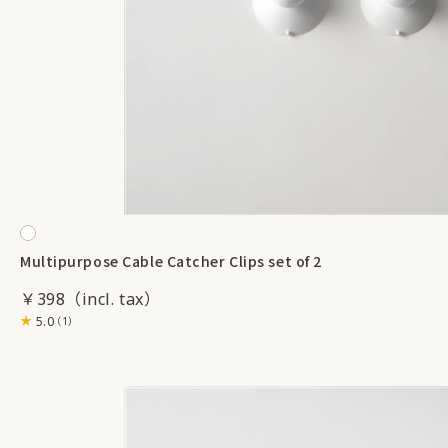
Multipurpose Cable Catcher Clips set of 2
￥398
5.0
（1）