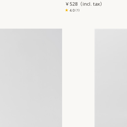
￥528
4.0
（1）