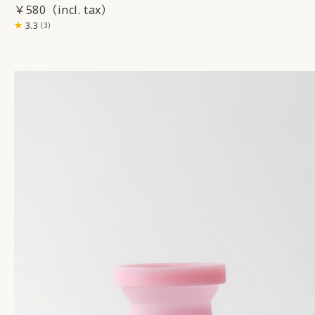
￥580
3.3
（3）