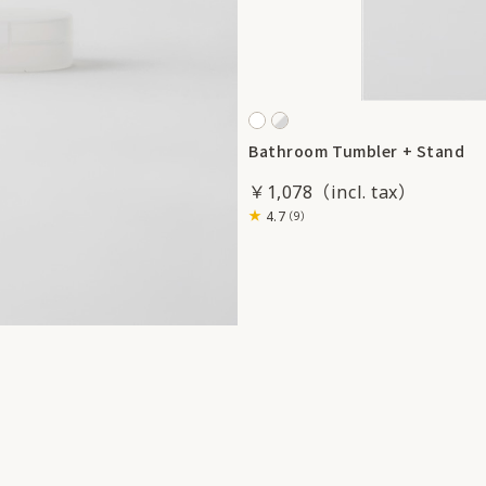
Bathroom Tumbler + Stand
￥1,078
4.7
（9）