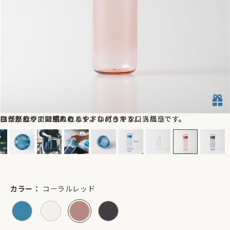
ネジ部分が口に触れにくく、なめらかな口当たりです。
ひとひねりで開閉できます。
指が入りやすい広めのハンドル付きです。
口径が広く、お手入れしやすいパッキンレス構造です。
カラー：
コーラルレッド