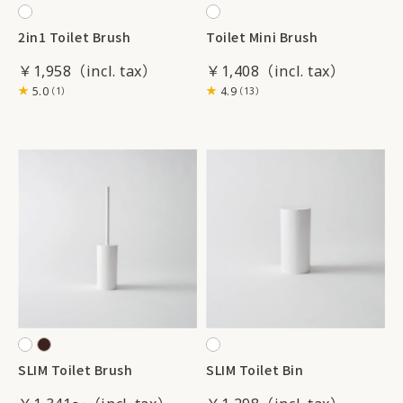
2in1 Toilet Brush
Toilet Mini Brush
￥1,958
￥1,408
5.0
4.9
（1）
（13）
SLIM Toilet Brush
SLIM Toilet Bin