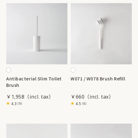
Antibacterial Slim Toilet
W071 / W078 Brush Refill
Brush
￥1,958
￥660
4.3
4.5
（9）
（6）