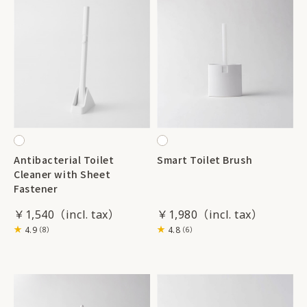
Antibacterial Toilet
Smart Toilet Brush
Cleaner with Sheet
Fastener
￥1,540
￥1,980
4.9
4.8
（8）
（6）