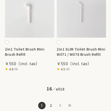
2in1 Toilet Brush Mini
2in1 SLIM Toilet Brush Mini
Brush Refill
W071 / W078 Brush Refill
￥550
￥550
4.8
4.5
（5）
（2）
16
all
18
1
2