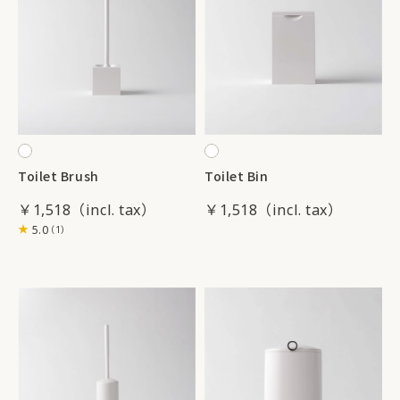
Toilet Brush
Toilet Bin
￥1,518
￥1,518
5.0
（1）