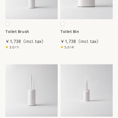
Toilet Brush
Toilet Bin
￥1,738
￥1,738
3.0
5.0
（1）
（4）