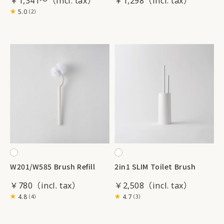
￥1,341～
￥1,298
5.0
（2）
W201/W585 Brush Refill
2in1 SLIM Toilet Brush
￥780
￥2,508
4.8
4.7
（4）
（3）