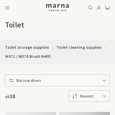
Toilet
Toilet storage supplies
Toilet cleaning supplies
W071 / W078 Brush Refill
Narrow down
18
Newest
all