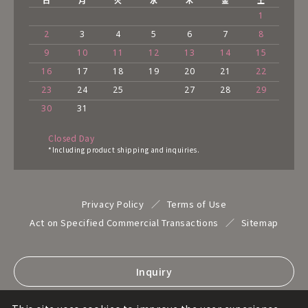
日
月
火
水
木
金
土
1
2
3
4
5
6
7
8
9
10
11
12
13
14
15
16
17
18
19
20
21
22
23
24
25
27
28
29
30
31
Closed Day
*Including product shipping and inquiries.
Privacy Policy
Terms of Use
Act on Specified Commercial Transactions
Sitemap
Inquiry