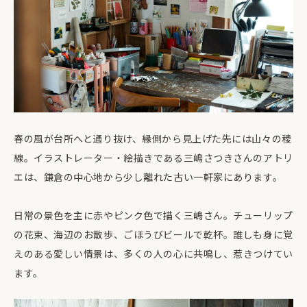
春の風が台所へと通り抜け、縁側から見上げた先には山々の稜
線。イラストレーター・絵描きである三嶋さつきさんのアトリ
エは、鎌倉の中心地から少し離れた古い一軒家にあります。
日常の景色を主に赤やピンク色で描く三嶋さん。チューリップ
の花束、海辺のお散歩、ごほうびビールで乾杯。誰しも身に覚
えのある愛しい情景は、多くの人の心に共鳴し、惹きつけてい
ます。